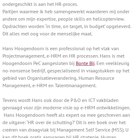
ondergeschikt is aan het HR-proces.
Partijen waarmee ik heb samengewerkt waarderen mij onder
andere om mijn expertise, people skills en helicopterview.
Opdrachten worden ‘in time, on target, in budget’ opgeleverd.
Dit alles met oog voor de menselijke maat.
Hans Hoogendoorn is een professional op het vlak van
Projectmanagement, e-HRM en HR processen. Hans is met
Hoogendoorn PeC aangesloten bij
Bonte Bij
. Een veelkleurig
no-nonsense bedrijf, gespecialiseerd in vraagstukken op het
gebied van Organisatieverandering, Human Resource
Management, e-HRM en Talentmanagement.
Tevens wordt Hans ook door de P&O en ICT vakbladen
gevraagd voor zijn moderne visie op e-HRM ontwikkelingen.
Hans Hoogendoorn heeft als expert oa mee geschreven aan
de uitgave: ‘HR over de schutting?’ Dit is een boek over het
creëren van draagvlak bij Management Self Service (MSS). U
kan dit boek gratis aanvragen bij HR strategie, Human